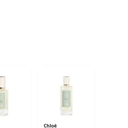
Chloé