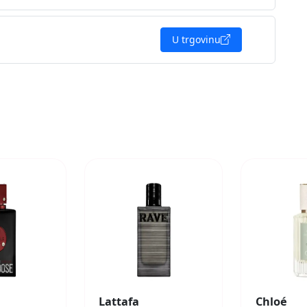
U trgovinu
Lattafa
Chloé