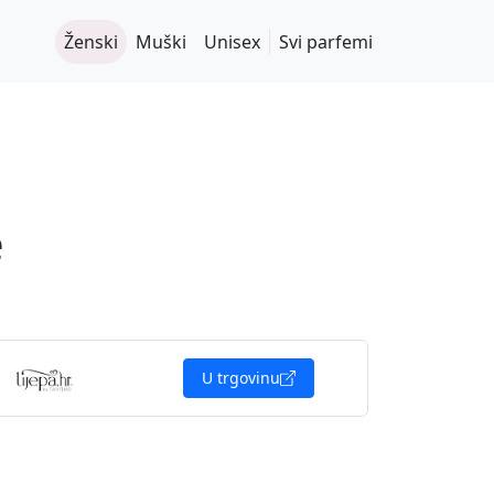
Ženski
Muški
Unisex
Svi parfemi
e
U trgovinu