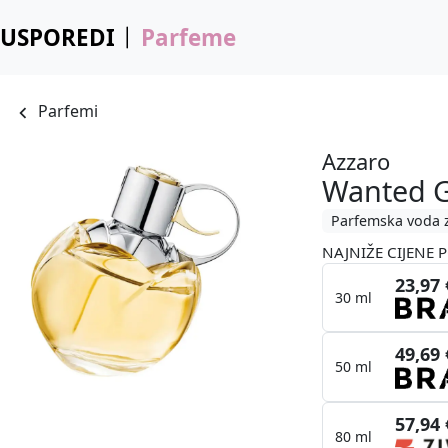
USPOREDI
Parfeme
Parfemi
Azzaro
Wanted G
Parfemska voda 
NAJNIŽE CIJENE P
23,97 
30 ml
49,69 
50 ml
57,94 
80 ml