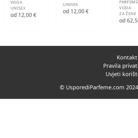
PARFEMS
VODA
UNISEX
VODA
UNISEX
od 12,00 €
ZA ŽENE
od 12,00 €
od 62,5
Kontakt
Pravila priva
Uvjeti koriš
© UsporediParfeme.com 2024.