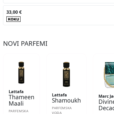
33,00 €
NOVI PARFEMI
Lattafa
Lattafa
Thameen
Marc Ja
Shamoukh
Divin
Maali
Deca
PARFEMSKA
PARFEMSKA
VODA