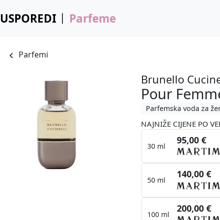
USPOREDI
Parfeme
Parfemi
Brunello Cucine
Pour Femm
Parfemska voda za že
NAJNIŽE CIJENE PO VE
95,00 €
30 ml
140,00 €
50 ml
200,00 €
100 ml