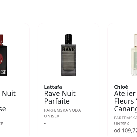
Lattafa
Chloé
 Nuit
Rave Nuit
Atelier
Parfaite
Fleurs
se
Canan
PARFEMSKA VODA
UNISEX
PARFEMSK
-
CE
UNISEX
€
od 109,7