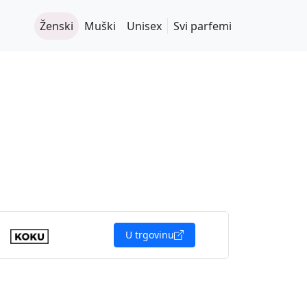
Ženski
Muški
Unisex
Svi parfemi
U trgovinu