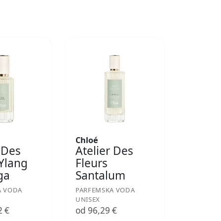
Chloé
 Des
Atelier Des
 Ylang
Fleurs
ga
Santalum
A VODA
PARFEMSKA VODA
UNISEX
2 €
od 96,29 €