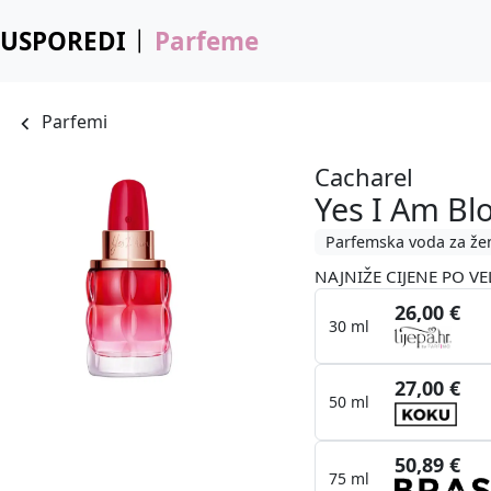
USPOREDI
Parfeme
Parfemi
Cacharel
Yes I Am Bl
Parfemska voda za že
NAJNIŽE CIJENE PO VE
26,00 €
30 ml
27,00 €
50 ml
50,89 €
75 ml