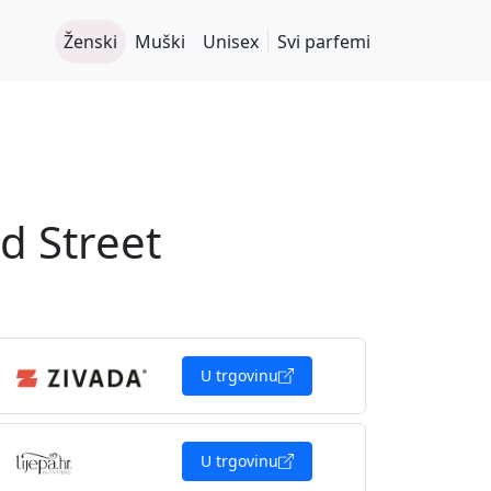
Ženski
Muški
Unisex
Svi parfemi
d Street
U trgovinu
U trgovinu