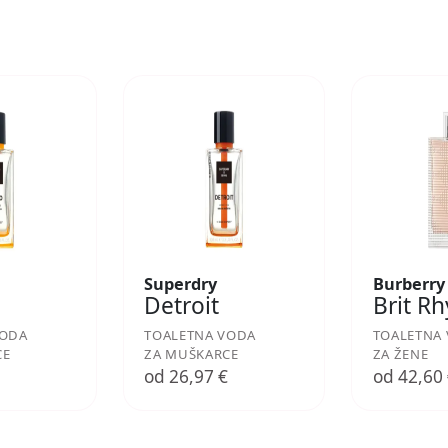
Superdry
Burberry
Detroit
Brit R
VODA
TOALETNA VODA
TOALETNA
CE
ZA MUŠKARCE
ZA ŽENE
€
od 26,97 €
od 42,60