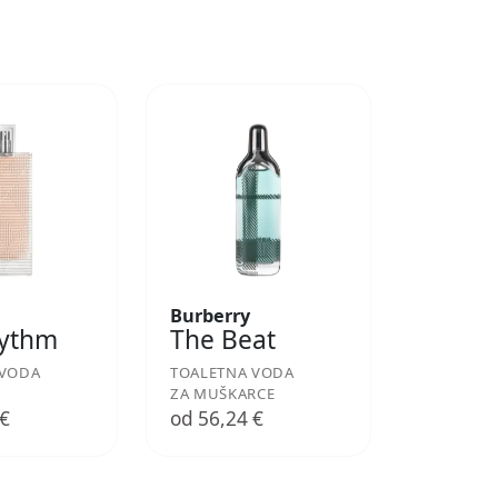
Burberry
hythm
The Beat
 VODA
TOALETNA VODA
ZA MUŠKARCE
 €
od 56,24 €