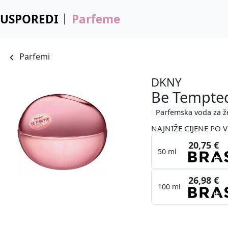
USPOREDI
Parfeme
Parfemi
DKNY
Be Tempted
Parfemska voda za ž
NAJNIŽE CIJENE PO V
20,75 €
50 ml
26,98 €
100 ml