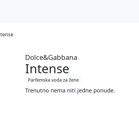
tense
Dolce&Gabbana
Intense
Parfemska voda za žene
Trenutno nema niti jedne ponude.