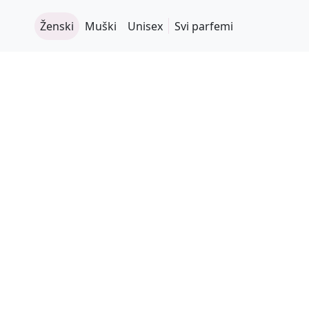
Ženski
Muški
Unisex
Svi parfemi