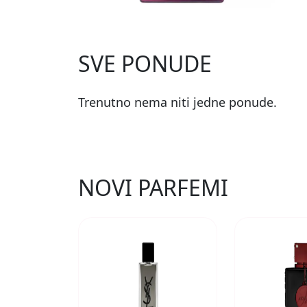
SVE PONUDE
Trenutno nema niti jedne ponude.
NOVI PARFEMI