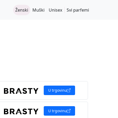
Ženski
Muški
Unisex
Svi parfemi
U trgovinu
U trgovinu