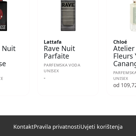
Lattafa
Chloé
 Nuit
Rave Nuit
Atelier
Parfaite
Fleurs
se
Canan
PARFEMSKA VODA
UNISEX
PARFEMSK
-
CE
UNISEX
€
od 109,7
Kontakt
Pravila privatnosti
Uvjeti korištenja