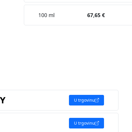
100 ml
67,65 €
U trgovinu
U trgovinu