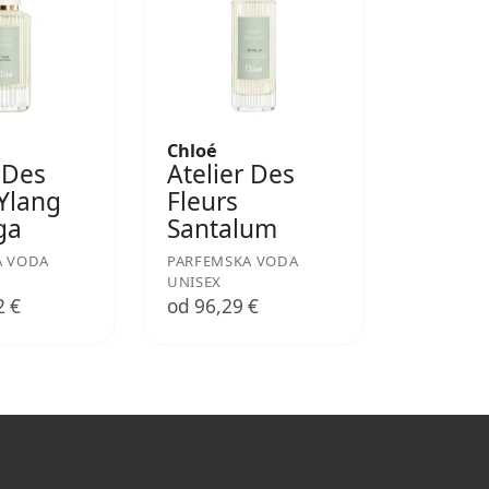
Chloé
 Des
Atelier Des
 Ylang
Fleurs
ga
Santalum
A VODA
PARFEMSKA VODA
UNISEX
2 €
od 96,29 €