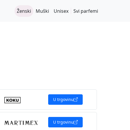
Ženski
Muški
Unisex
Svi parfemi
U trgovinu
U trgovinu