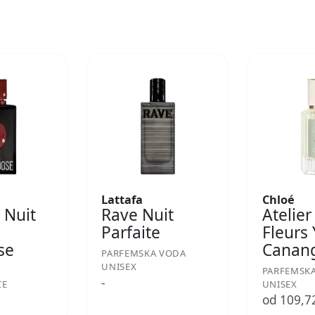
Lattafa
Chloé
 Nuit
Rave Nuit
Atelier
Parfaite
Fleurs
se
Canan
PARFEMSKA VODA
UNISEX
PARFEMSK
-
CE
UNISEX
€
od 109,7