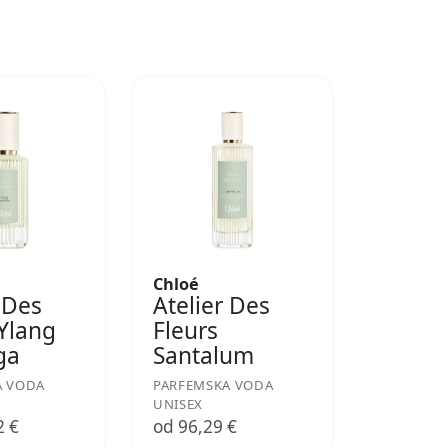
Chloé
 Des
Atelier Des
 Ylang
Fleurs
ga
Santalum
A VODA
PARFEMSKA VODA
UNISEX
2 €
od 96,29 €