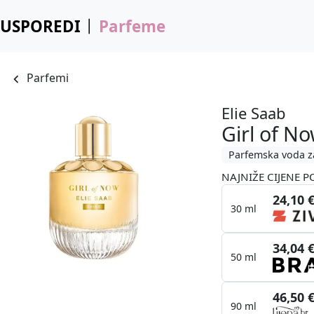
USPOREDI
Parfeme
Parfemi
Elie Saab
Girl of N
Parfemska voda z
NAJNIŽE CIJENE P
24,10 
30 ml
34,04 
50 ml
46,50 
90 ml