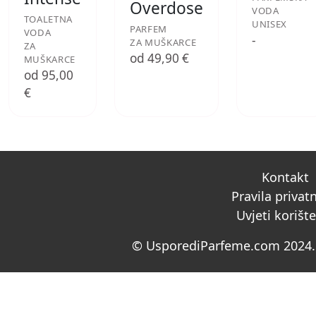
Overdose
VODA
TOALETNA
UNISEX
PARFEM
VODA
-
ZA MUŠKARCE
ZA
od 49,90 €
MUŠKARCE
od 95,00
€
Kontakt
Pravila privat
Uvjeti korišt
© UsporediParfeme.com 2024. 