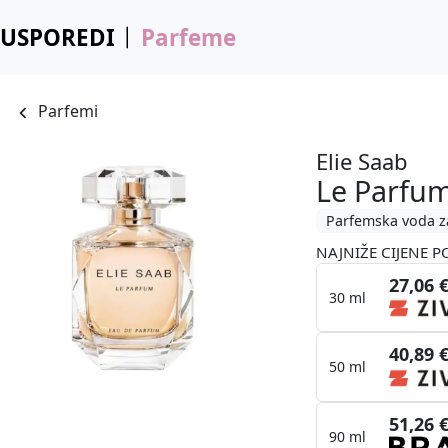
USPOREDI
Parfeme
Parfemi
Elie Saab
Le Parfu
Parfemska voda z
NAJNIŽE CIJENE P
27,06 
30 ml
40,89 
50 ml
51,26 
90 ml