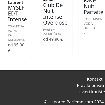
Rave
Armaf
Laurent
Club De
Nuit
MYSLF
Nuit
Parfaite
EDT
Intense
Intense
PARFEMSKA
Overdose
VODA
TOALETNA
UNISEX
PARFEM
VODA
-
ZA MUŠKARCE
ZA
od 49,90 €
MUŠKARCE
od 95,00
€
Kontakt
Pravila privat
Uvjeti korišt
© UsporediParfeme.com 2024. 