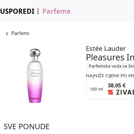
USPOREDI
Parfeme
Parfemi
Estée Lauder
Pleasures I
Parfemska voda za že
NAJNIŽE CIJENE PO VE
38,05 €
100 ml
SVE PONUDE