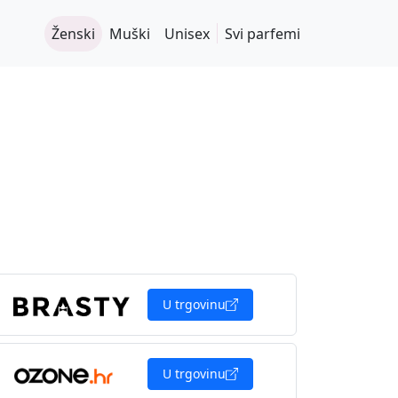
Ženski
Muški
Unisex
Svi parfemi
U trgovinu
U trgovinu