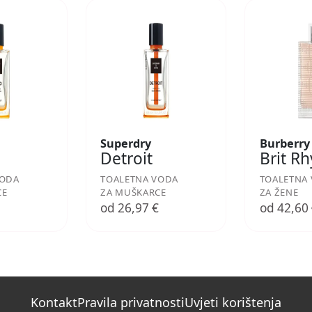
Superdry
Burberry
Detroit
Brit R
VODA
TOALETNA VODA
TOALETNA
CE
ZA MUŠKARCE
ZA ŽENE
€
od 26,97 €
od 42,60
Kontakt
Pravila privatnosti
Uvjeti korištenja