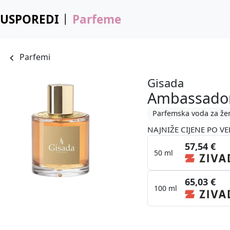
USPOREDI
Parfeme
Parfemi
Gisada
Ambassado
Parfemska voda za že
NAJNIŽE CIJENE PO VE
57,54 €
50 ml
65,03 €
100 ml