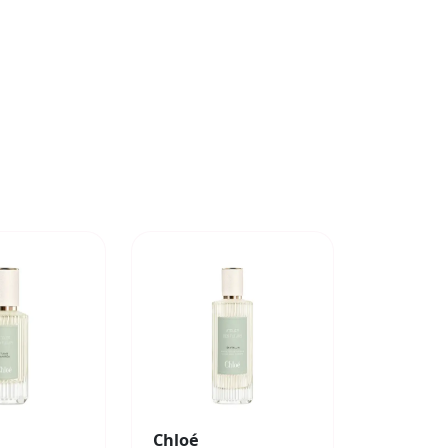
Chloé