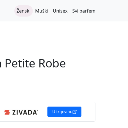
Ženski
Muški
Unisex
Svi parfemi
a Petite Robe
U trgovinu