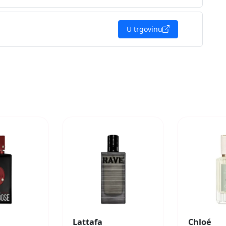
U trgovinu
Lattafa
Chloé