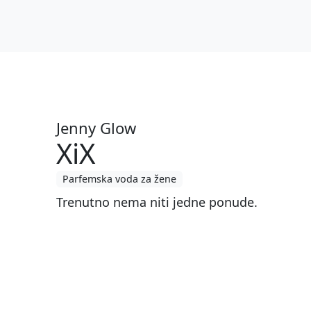
Jenny Glow
XiX
Parfemska voda za žene
Trenutno nema niti jedne ponude.