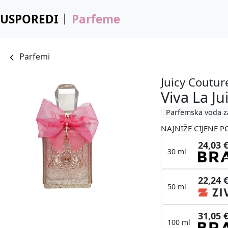
USPOREDI
Parfeme
Parfemi
Juicy Coutur
Viva La Ju
Parfemska voda z
NAJNIŽE CIJENE P
24,03 
30 ml
22,24 
50 ml
31,05 
100 ml