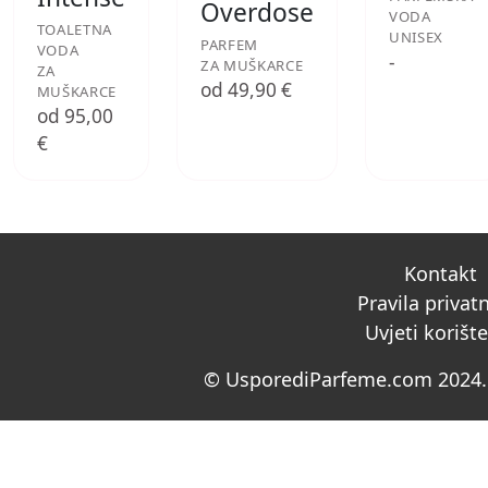
Overdose
VODA
TOALETNA
UNISEX
PARFEM
VODA
-
ZA MUŠKARCE
ZA
od 49,90 €
MUŠKARCE
od 95,00
€
Kontakt
Pravila privat
Uvjeti korišt
© UsporediParfeme.com 2024. 