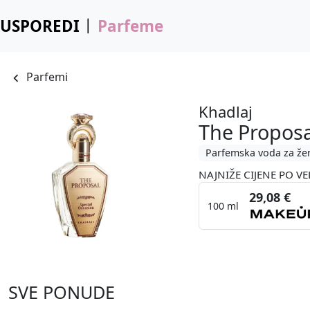
USPOREDI
Parfeme
Parfemi
Khadlaj
The Proposa
Parfemska voda za že
NAJNIŽE CIJENE PO VE
29,08 €
100 ml
SVE PONUDE