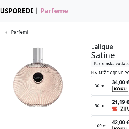
USPOREDI
Parfeme
Parfemi
Lalique
Satine
Parfemska voda z
NAJNIŽE CIJENE P
34,00 
30 ml
21,19 
50 ml
42,00 
100 ml