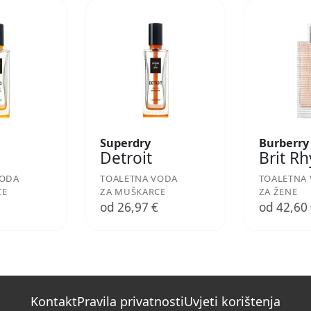
Superdry
Burberry
Detroit
Brit R
VODA
TOALETNA VODA
TOALETNA
CE
ZA MUŠKARCE
ZA ŽENE
€
od 26,97 €
od 42,60
Kontakt
Pravila privatnosti
Uvjeti korištenja