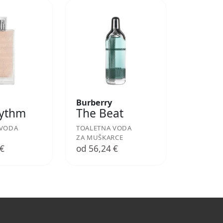
Burberry
hythm
The Beat
 VODA
TOALETNA VODA
ZA MUŠKARCE
 €
od 56,24 €