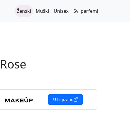
Ženski
Muški
Unisex
Svi parfemi
 Rose
U trgovinu