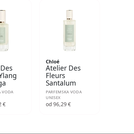
Chloé
 Des
Atelier Des
 Ylang
Fleurs
ga
Santalum
A VODA
PARFEMSKA VODA
UNISEX
2 €
od 96,29 €