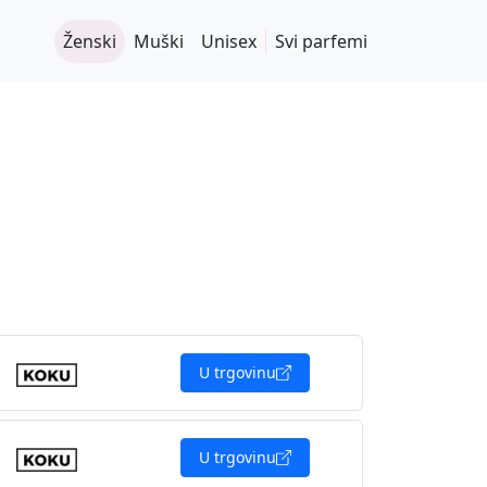
Ženski
Muški
Unisex
Svi parfemi
U trgovinu
U trgovinu