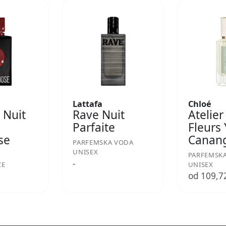
Lattafa
Chloé
 Nuit
Rave Nuit
Atelier
Parfaite
Fleurs
se
Canan
PARFEMSKA VODA
UNISEX
PARFEMSK
-
CE
UNISEX
€
od 109,7