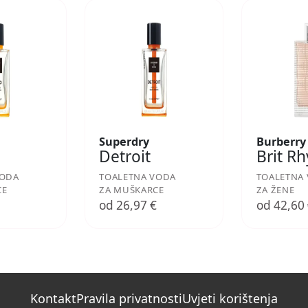
Superdry
Burberry
Detroit
Brit R
VODA
TOALETNA VODA
TOALETNA
CE
ZA MUŠKARCE
ZA ŽENE
€
od 26,97 €
od 42,60
Kontakt
Pravila privatnosti
Uvjeti korištenja