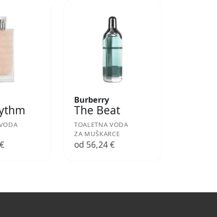
Burberry
hythm
The Beat
 VODA
TOALETNA VODA
ZA MUŠKARCE
 €
od 56,24 €