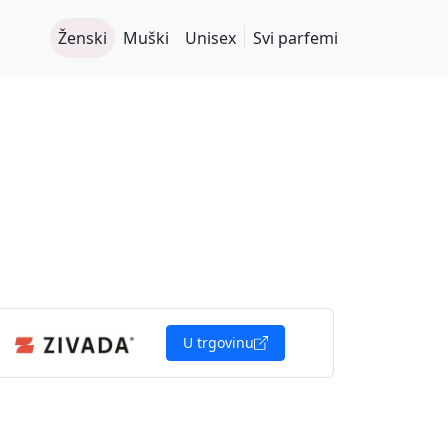
Ženski
Muški
Unisex
Svi parfemi
U trgovinu