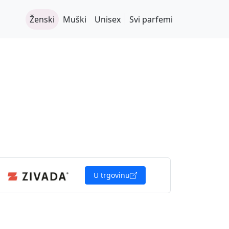
Ženski
Muški
Unisex
Svi parfemi
U trgovinu