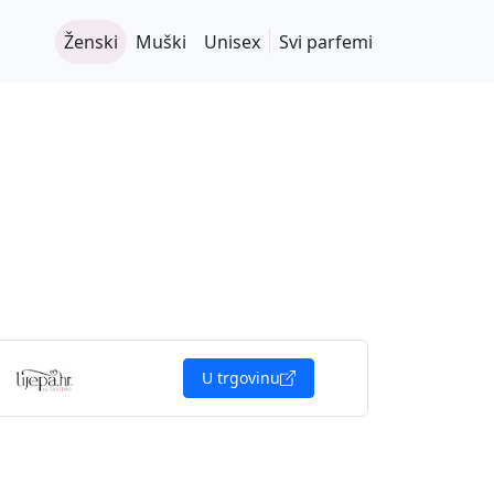
Ženski
Muški
Unisex
Svi parfemi
U trgovinu