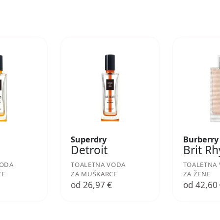
Superdry
Burberry
Detroit
Brit R
VODA
TOALETNA VODA
TOALETNA
CE
ZA MUŠKARCE
ZA ŽENE
€
od 26,97 €
od 42,60