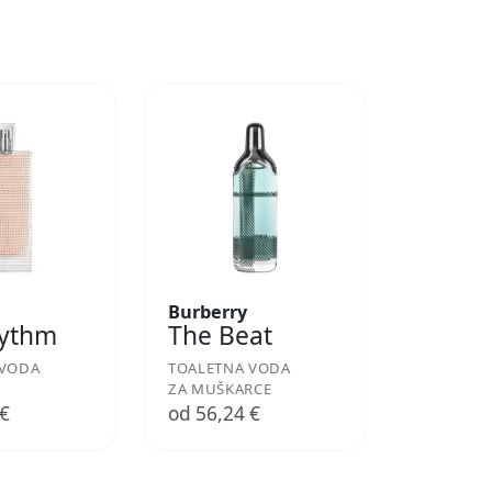
Burberry
hythm
The Beat
 VODA
TOALETNA VODA
ZA MUŠKARCE
 €
od 56,24 €