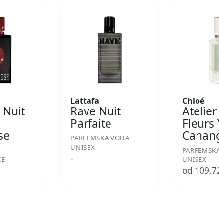
Lattafa
Chloé
 Nuit
Rave Nuit
Atelier
Parfaite
Fleurs
se
Canan
PARFEMSKA VODA
UNISEX
PARFEMSK
-
CE
UNISEX
€
od 109,7