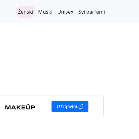
Ženski
Muški
Unisex
Svi parfemi
U trgovinu