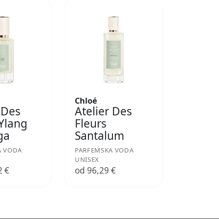
Chloé
 Des
Atelier Des
 Ylang
Fleurs
ga
Santalum
A VODA
PARFEMSKA VODA
UNISEX
2 €
od 96,29 €