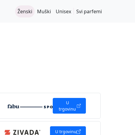
Ženski
Muški
Unisex
Svi parfemi
U
trgovinu
U trgovinu