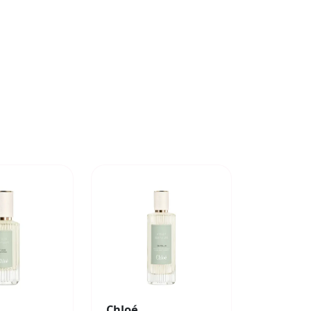
Chloé