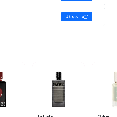
U trgovinu
Lattafa
Chloé