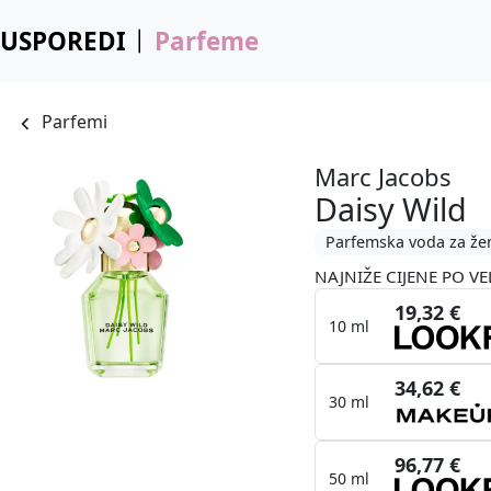
USPOREDI
Parfeme
Parfemi
Marc Jacobs
Daisy Wild
Parfemska voda za že
NAJNIŽE CIJENE PO VE
19,32 €
10 ml
34,62 €
30 ml
96,77 €
50 ml