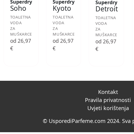
Superdry
Superdry
Superdry
Soho
Kyoto
Detroit
TOALETNA
TOALETNA
TOALETNA
VODA
VODA
VODA
ZA
ZA
ZA
MUŠKARCE
MUŠKARCE
MUŠKARCE
od 26,97
od 26,97
od 26,97
€
€
€
Kontakt
Pravila privatnosti
Uvjeti korištenja
© UsporediParfeme.com 2024. Sva p