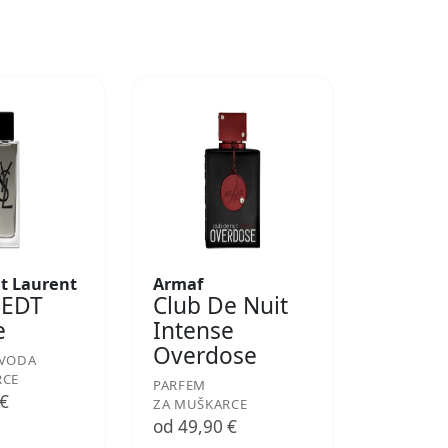
nt Laurent
Armaf
 EDT
Club De Nuit
e
Intense
Overdose
 VODA
RCE
PARFEM
 €
ZA MUŠKARCE
od 49,90 €