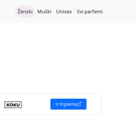
Ženski
Muški
Unisex
Svi parfemi
U trgovinu