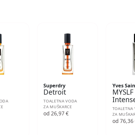
Superdry
Yves Sai
Detroit
MYSLF
Intens
VODA
TOALETNA VODA
CE
ZA MUŠKARCE
TOALETNA
€
od 26,97 €
ZA MUŠKA
od 76,36