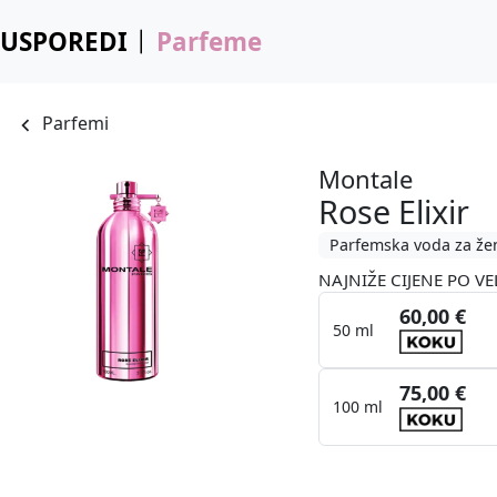
USPOREDI
Parfeme
Parfemi
Montale
Rose Elixir
Parfemska voda za že
NAJNIŽE CIJENE PO VE
60,00 €
50 ml
75,00 €
100 ml