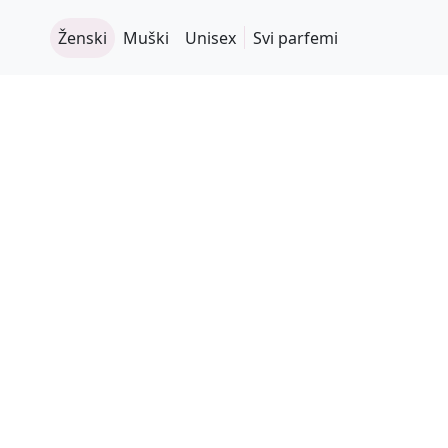
Ženski
Muški
Unisex
Svi parfemi