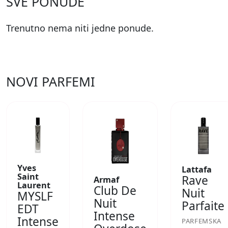
SVE PONUDE
Trenutno nema niti jedne ponude.
NOVI PARFEMI
Yves
Lattafa
Saint
Rave
Armaf
Laurent
Club De
Nuit
MYSLF
Nuit
Parfaite
EDT
Intense
Intense
PARFEMSKA