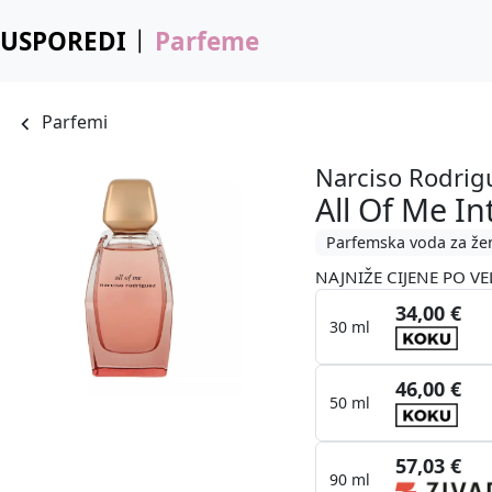
USPOREDI
Parfeme
Parfemi
Narciso Rodrig
All Of Me I
Parfemska voda za že
NAJNIŽE CIJENE PO VE
34,00 €
30 ml
46,00 €
50 ml
57,03 €
90 ml