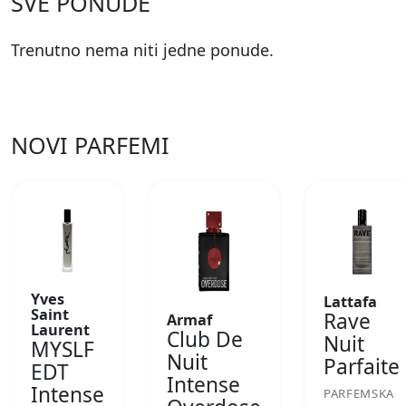
SVE PONUDE
Trenutno nema niti jedne ponude.
NOVI PARFEMI
Yves
Lattafa
Saint
Rave
Armaf
Laurent
Club De
Nuit
MYSLF
Nuit
Parfaite
EDT
Intense
Intense
PARFEMSKA