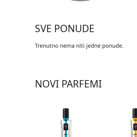
SVE PONUDE
Trenutno nema niti jedne ponude.
NOVI PARFEMI