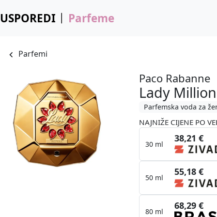
USPOREDI
Parfeme
Parfemi
Paco Rabanne
Lady Million
Parfemska voda za že
NAJNIŽE CIJENE PO VE
38,21 €
30 ml
55,18 €
50 ml
68,29 €
80 ml