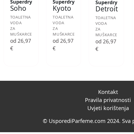
Superdry
Superdry
Superdry
Soho
Kyoto
Detroit
TOALETNA
TOALETNA
TOALETNA
VODA
VODA
VODA
ZA
ZA
ZA
MUŠKARCE
MUŠKARCE
MUŠKARCE
od 26,97
od 26,97
od 26,97
€
€
€
Kontakt
Pravila privatnosti
Uvjeti korištenja
© UsporediParfeme.com 2024. Sva p