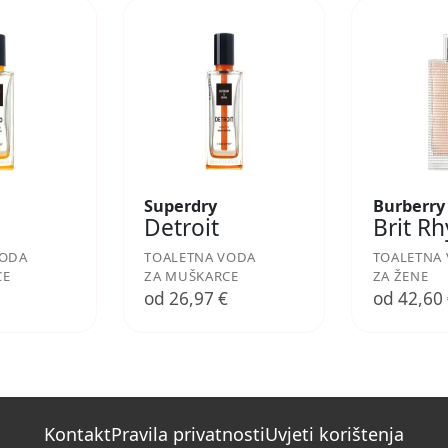
Superdry
Burberry
Detroit
Brit R
VODA
TOALETNA VODA
TOALETNA
CE
ZA MUŠKARCE
ZA ŽENE
€
od 26,97 €
od 42,60
Kontakt
Pravila privatnosti
Uvjeti korištenja