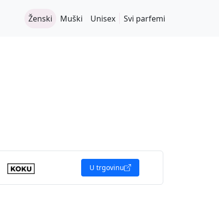
Ženski
Muški
Unisex
Svi parfemi
U trgovinu