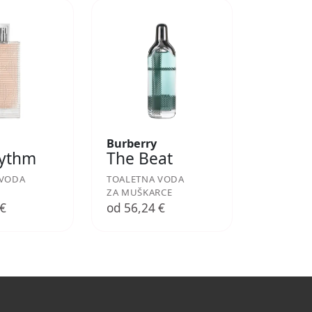
Burberry
hythm
The Beat
 VODA
TOALETNA VODA
ZA MUŠKARCE
 €
od 56,24 €