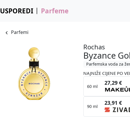
USPOREDI
Parfeme
Parfemi
Rochas
Byzance Go
Parfemska voda za že
NAJNIŽE CIJENE PO VE
27,29 €
60 ml
23,91 €
90 ml