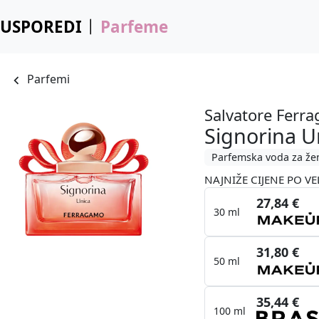
USPOREDI
Parfeme
Parfemi
Salvatore Ferr
Signorina U
Parfemska voda za že
NAJNIŽE CIJENE PO VE
27,84 €
30 ml
31,80 €
50 ml
35,44 €
100 ml