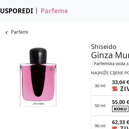
USPOREDI
Parfeme
Parfemi
Shiseido
Ginza Mu
Parfemska voda z
NAJNIŽE CIJENE P
33,04 
30 ml
55,00 
50 ml
62,33 
90 ml