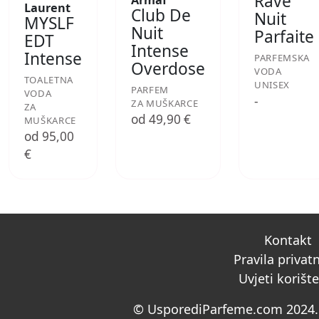
Rave
Armaf
Laurent
Club De
Nuit
MYSLF
Nuit
Parfaite
EDT
Intense
Intense
PARFEMSKA
Overdose
VODA
TOALETNA
UNISEX
PARFEM
VODA
-
ZA MUŠKARCE
ZA
od 49,90 €
MUŠKARCE
od 95,00
€
Kontakt
Pravila privat
Uvjeti korišt
© UsporediParfeme.com 2024. 