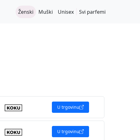
Ženski
Muški
Unisex
Svi parfemi
U trgovinu
U trgovinu