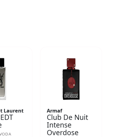
nt Laurent
Armaf
 EDT
Club De Nuit
e
Intense
Overdose
 VODA