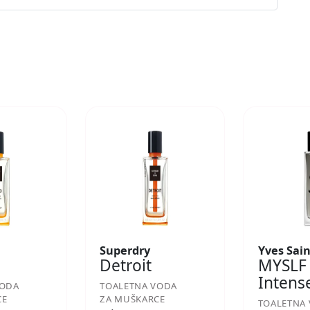
Superdry
Yves Sai
Detroit
MYSLF
Intens
VODA
TOALETNA VODA
CE
ZA MUŠKARCE
TOALETNA