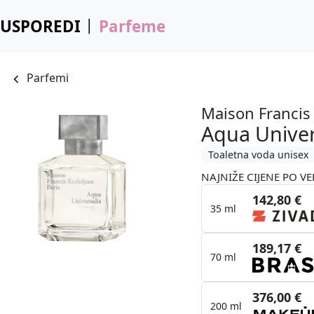
USPOREDI
Parfeme
Parfemi
Maison Francis
Aqua Univer
Toaletna voda unisex
NAJNIŽE CIJENE PO VE
142,80 €
35 ml
189,17 €
70 ml
376,00 €
200 ml