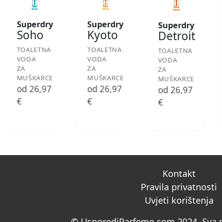
Superdry
Superdry
Superdry
Soho
Kyoto
Detroit
TOALETNA
TOALETNA
TOALETNA
VODA
VODA
VODA
ZA
ZA
ZA
MUŠKARCE
MUŠKARCE
MUŠKARCE
od 26,97
od 26,97
od 26,97
€
€
€
Kontakt
Pravila privatnosti
Uvjeti korištenja
© UsporediParfeme.com 2024. Sva p