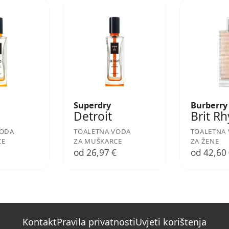
Superdry
Burberry
Detroit
Brit R
VODA
TOALETNA VODA
TOALETNA
CE
ZA MUŠKARCE
ZA ŽENE
€
od 26,97 €
od 42,60
Kontakt
Pravila privatnosti
Uvjeti korištenja