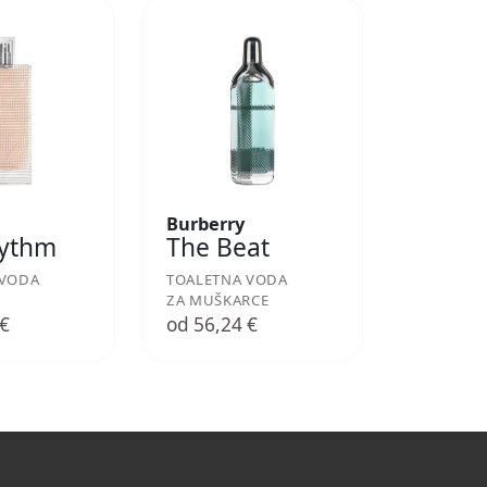
Burberry
hythm
The Beat
 VODA
TOALETNA VODA
ZA MUŠKARCE
 €
od 56,24 €