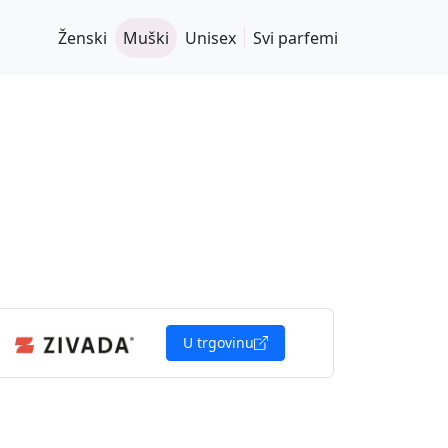
Ženski
Muški
Unisex
Svi parfemi
U trgovinu