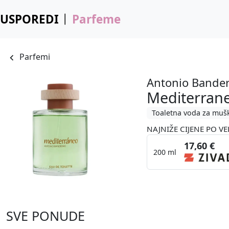
USPOREDI
Parfeme
Parfemi
Antonio Bande
Mediterran
Toaletna voda za muš
NAJNIŽE CIJENE PO VE
17,60 €
200 ml
SVE PONUDE