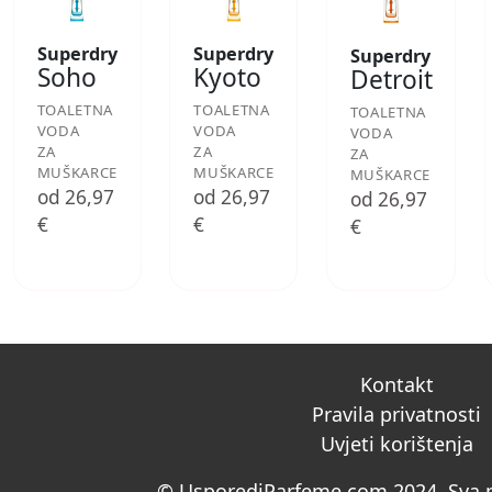
Superdry
Superdry
Superdry
Soho
Kyoto
Detroit
TOALETNA
TOALETNA
TOALETNA
VODA
VODA
VODA
ZA
ZA
ZA
MUŠKARCE
MUŠKARCE
MUŠKARCE
od 26,97
od 26,97
od 26,97
€
€
€
Kontakt
Pravila privatnosti
Uvjeti korištenja
© UsporediParfeme.com 2024. Sva p