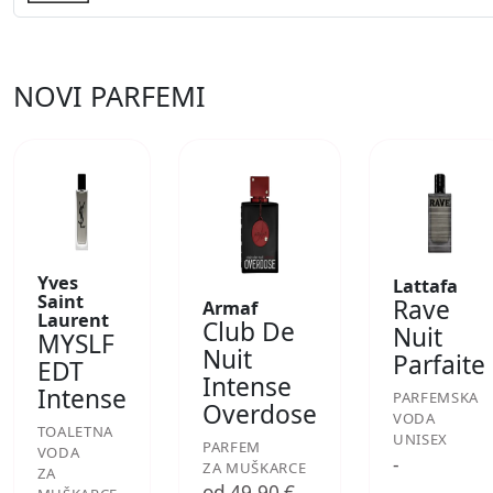
NOVI PARFEMI
Yves
Lattafa
Saint
Rave
Armaf
Laurent
Club De
Nuit
MYSLF
Nuit
Parfaite
EDT
Intense
Intense
PARFEMSKA
Overdose
VODA
TOALETNA
UNISEX
PARFEM
VODA
-
ZA MUŠKARCE
ZA
od 49,90 €