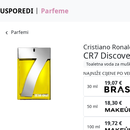
USPOREDI
Parfeme
Parfemi
Cristiano Rona
CR7 Discove
Toaletna voda za muš
NAJNIŽE CIJENE PO VE
19,07 €
30 ml
18,30 €
50 ml
19,72 €
100 ml